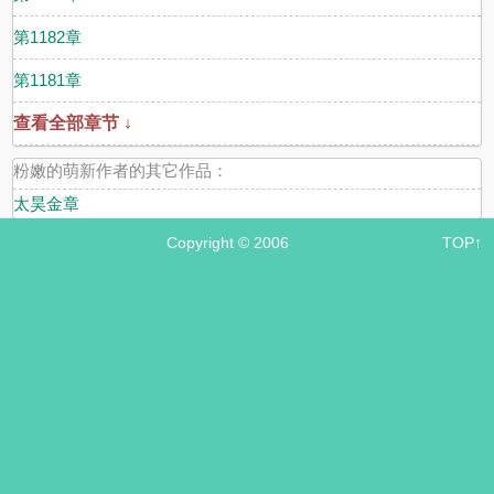
第1182章
第1181章
查看全部章节 ↓
粉嫩的萌新作者的其它作品：
太昊金章
Copyright © 2006
TOP↑