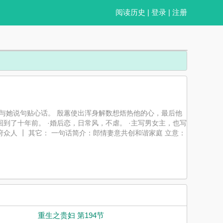
阅读历史
|
登录
|
注册
会与她说句贴心话。 殷蕙使出浑身解数想焐热他的心，最后他
到了十年前。 ·婚后恋，日常风，不虐。 ·主写男女主，也写
王府众人 ┃ 其它： 一句话简介：郎情妻意共创和谐家庭 立意：
重生之贵妇 第194节