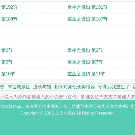
第192节
重生之贵妇 第191节
第188节
重生之贵妇 第187节
 第2节
重生之贵妇 第3节
 第6节
重生之贵妇 第7节
第10节
重生之贵妇 第11节
钗
末世炖咸鱼
道长与猫
相亲对象他长得很凶
守寡后我重生了
小说只为原作者笑佳人的小说进行宣传。欢迎各位书友支持笑佳人
为转载作品，所有章节均由网友上传，转载至本站只是为了宣传本书让更
Copyright © 2006 主人小说() All Rights Reserved.