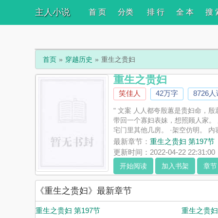
主人小说
首 页
分类
排 行
全 本
搜 
首页
穿越历史
重生之贵妇
重生之贵妇
笑佳人
42万字
8726
" 文案 人人都夸殷蕙是贵妇命，
带回一个寡妇表妹，想照顾人家。 
宅门里其他几房。 ·架空仿明。 内
自信最美
最新章节：
重生之贵妇 第197节
更新时间：2022-04-22 22:31:00
开始阅读
加入书架
章节
《重生之贵妇》最新章节
重生之贵妇 第197节
重生之贵妇 