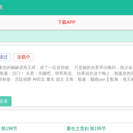
索
下载APP
人读过
连载中
殷蕙也的确嫁进燕王府，成了一位皇孙媳。 只是她的夫君早出晚归，很少
殷蕙：没门！ 夫君：先睡吧，明早再说。 结果就在这个晚上，殷蕙忽然回
容标签：宫廷侯爵 种田文 重生 甜文 主角：殷蕙，魏曕yan ┃ 配角：燕
目录
第196节
重生之贵妇 第195节