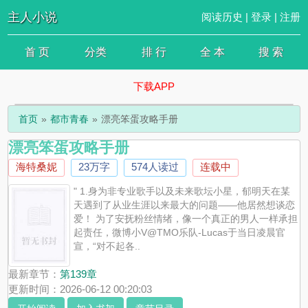
主人小说
阅读历史
|
登录
|
注册
首 页
分类
排 行
全 本
搜 索
下载APP
首页
都市青春
漂亮笨蛋攻略手册
漂亮笨蛋攻略手册
海特桑妮
23万字
574人读过
连载中
" 1.身为非专业歌手以及未来歌坛小星，郁明天在某
天遇到了从业生涯以来最大的问题——他居然想谈恋
爱！ 为了安抚粉丝情绪，像一个真正的男人一样承担
起责任，微博小V@TMO乐队-Lucas于当日凌晨官
宣，“对不起各..
最新章节：
第139章
更新时间：2026-06-12 00:20:03