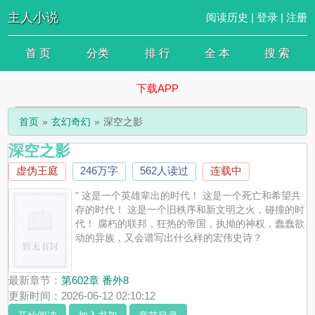
主人小说
阅读历史
|
登录
|
注册
首 页
分类
排 行
全 本
搜 索
下载APP
首页
玄幻奇幻
深空之影
深空之影
虚伪王庭
246万字
562人读过
连载中
" 这是一个英雄辈出的时代！ 这是一个死亡和希望共
存的时代！ 这是一个旧秩序和新文明之火，碰撞的时
代！ 腐朽的联邦，狂热的帝国，执拗的神权，蠢蠢欲
动的异族，又会谱写出什么样的宏伟史诗？
最新章节：
第602章 番外8
更新时间：2026-06-12 02:10:12