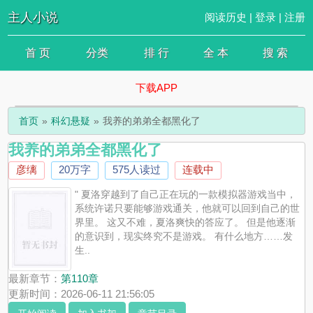
主人小说
阅读历史
|
登录
|
注册
首 页
分类
排 行
全 本
搜 索
下载APP
首页
科幻悬疑
我养的弟弟全都黑化了
我养的弟弟全都黑化了
彦缡
20万字
575人读过
连载中
" 夏洛穿越到了自己正在玩的一款模拟器游戏当中，
系统许诺只要能够游戏通关，他就可以回到自己的世
界里。 这又不难，夏洛爽快的答应了。 但是他逐渐
的意识到，现实终究不是游戏。 有什么地方……发
生..
最新章节：
第110章
更新时间：2026-06-11 21:56:05