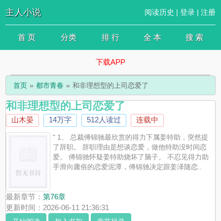
主人小说
阅读历史
|
登录
|
注册
首 页
分类
排 行
全 本
搜 索
下载APP
首页
都市青春
和非理想型的上司恋爱了
和非理想型的上司恋爱了
山木晏
14万字
512人读过
连载中
" 1、 总裁傅锦驰最欣赏的得力下属姜特助，突然提
了辞职。 辞职理由是想谈恋爱，做他特助没时间恋
爱。 傅锦驰怀疑姜特助烧坏了脑子。 不忍见得力助
手滑向庸俗的恋爱泥潭，傅锦驰决定跟姜泽随恋..
最新章节：
第76章
更新时间：2026-06-11 21:36:31