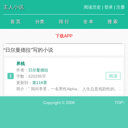
主人小说
阅读历史
|
登录
|
注册
首 页
分类
排 行
全 本
搜 索
下载APP
“日尔曼德拉”写的小说
界线
作者：
日尔曼德拉
1
阅读
字数：420295字
更新到：
第116章
简介：
" 我叫李景，一名男性Alpha。 人生总是戏剧性的。 
Copyright © 2006
TOP↑