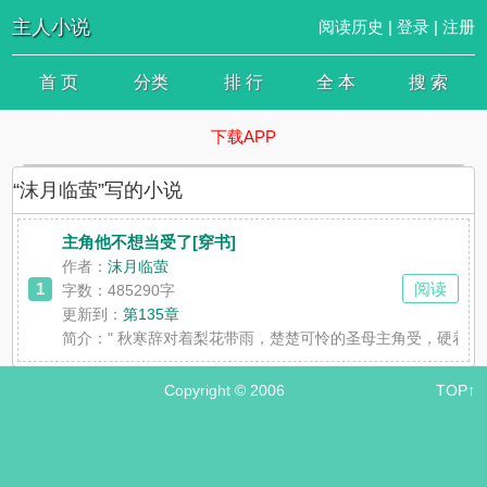
主人小说
阅读历史
|
登录
|
注册
首 页
分类
排 行
全 本
搜 索
下载APP
“沫月临萤”写的小说
主角他不想当受了[穿书]
作者：
沫月临萤
1
阅读
字数：485290字
更新到：
第135章
简介：
" 秋寒辞对着梨花带雨，楚楚可怜的圣母主角受，硬着
Copyright © 2006
TOP↑