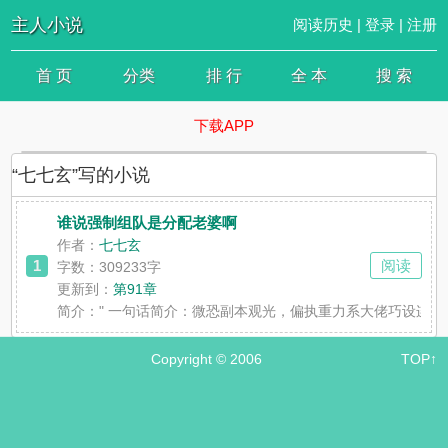
主人小说
阅读历史
|
登录
|
注册
首 页
分类
排 行
全 本
搜 索
下载APP
“七七玄”写的小说
谁说强制组队是分配老婆啊
作者：
七七玄
1
阅读
字数：309233字
更新到：
第91章
简介：
" 一句话简介：微恐副本观光，偏执重力系大佬巧设连环
Copyright © 2006
TOP↑