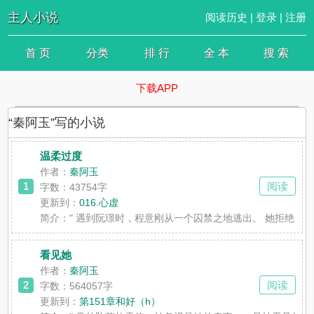
主人小说
阅读历史
|
登录
|
注册
首 页
分类
排 行
全 本
搜 索
下载APP
“秦阿玉”写的小说
温柔过度
作者：
秦阿玉
1
阅读
字数：43754字
更新到：
016.心虚
简介：
" 遇到阮璟时，程意刚从一个囚禁之地逃出。 她拒绝
看见她
作者：
秦阿玉
2
阅读
字数：564057字
更新到：
第151章和好（h）