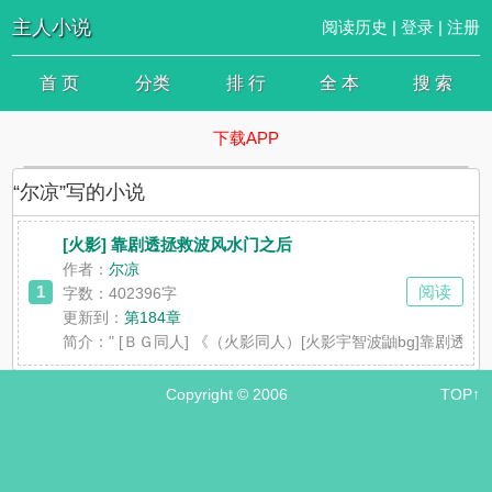
主人小说
阅读历史
|
登录
|
注册
首 页
分类
排 行
全 本
搜 索
下载APP
“尔凉”写的小说
[火影] 靠剧透拯救波风水门之后
作者：
尔凉
1
阅读
字数：402396字
更新到：
第184章
简介：
" [ＢＧ同人] 《（火影同人）[火影宇智波鼬bg]靠
Copyright © 2006
TOP↑