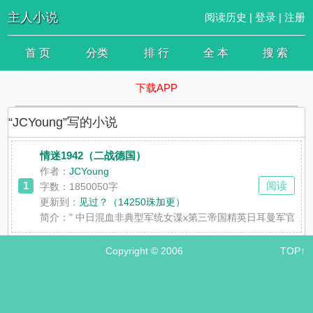
主人小说
阅读历史
|
登录
|
注册
首 页
分类
排 行
全 本
搜 索
下载APP
“JCYoung”写的小说
情迷1942（二战德国）
作者：
JCYoung
1
阅读
字数：1850050字
更新到：
见过？（14250珠加更）
简介：
" 中日混血非典型军统女谍x第三帝国精英日耳曼军官
Copyright © 2006
TOP↑