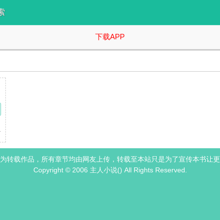
索
下载APP
一隻猫！ 不过我变成了一隻漂亮的贵族猫，只懂得吃饭睡觉晒太阳，这么
为转载作品，所有章节均由网友上传，转载至本站只是为了宣传本书让更
Copyright © 2006 主人小说() All Rights Reserved.