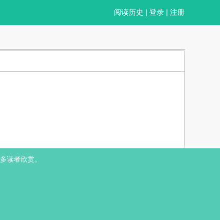
阅读历史
|
登录
|
注册
爽，就说谁不喜欢！ 可是我还没享受够呢，怎么变成了混吃等死的老人？！
多读者欣赏。