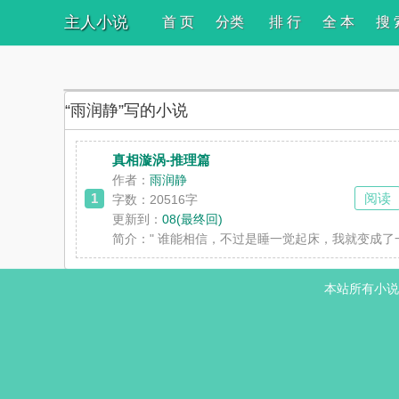
主人小说
首 页
分类
排 行
全 本
搜 
“雨润静”写的小说
真相漩涡-推理篇
作者：
雨润静
1
阅读
字数：20516字
更新到：
08(最终回)
简介：
" 谁能相信，不过是睡一觉起床，我就变成了
本站所有小说