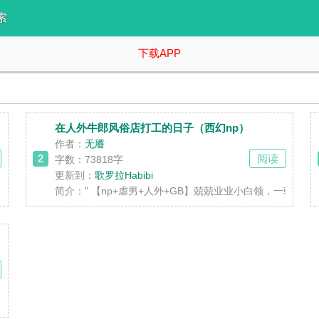
索
下载APP
在人外牛郎风俗店打工的日子（西幻np）
作者：
无餍
2
阅读
字数：73818字
更新到：
歌罗拉Habibi
普通人，平凡的日子，无聊的时光，在某日睡醒时戛然而止。你来到了陌
简介：
" 【np+虐男+人外+GB】兢兢业业小白领，
选为勇者候补、到如今成为勇者已经过了七年。由于她的超强战斗力，神为