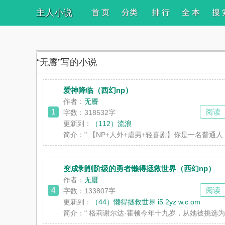
主人小说
首 页
分类
排 行
全 本
搜 
“无餍”写的小说
爱神降临（西幻np）
作者：
无餍
1
阅读
字数：318532字
更新到：
（112）流浪
简介：
" 【NP+人外+虐男+轻喜剧】你是一名
变成剥削阶级的勇者懒得拯救世界（西幻np）
作者：
无餍
4
阅读
字数：133807字
更新到：
（44）懒得拯救世界 i5 2yz w.c om
简介：
" 格莉谢尔达·霍顿今年十九岁，从她被挑