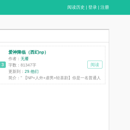
阅读历史
|
登录
|
注册
爱神降临（西幻np）
作者：
无餍
3
阅读
字数：81347字
更新到：
29.他们
生的世界，误吞了来自爱神的遗物——也因此获得了奇怪的能力：掌控异性
一朝穿越异世界，为了活命去乞讨，抱大腿抱到老鸨（男）。幸运（？）地
简介：
" 【NP+人外+虐男+轻喜剧】你是一名普通人，平凡的
她降下祥瑞，国王信任她，民众拥护她，她住进了皇宫，与最尊贵的将军同