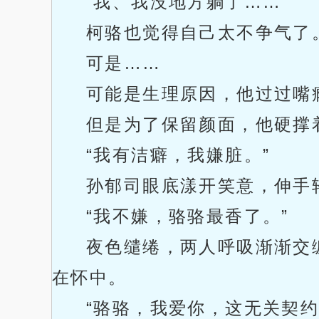
“我、我没地方躺了……”
柯骆也觉得自己太不争气了
可是……
可能是生理原因，他过过嘴
但是为了保留颜面，他硬撑
“我有洁癖，我嫌脏。”
孙郁司眼底漾开笑意，伸手
“我不嫌，骆骆最香了。”
夜色缱绻，两人呼吸渐渐交
在怀中。
“骆骆，我爱你，这无关契约