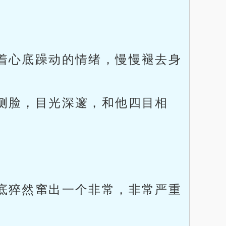
着心底躁动的情绪，慢慢褪去身
侧脸，目光深邃，和他四目相
底猝然窜出一个非常，非常严重