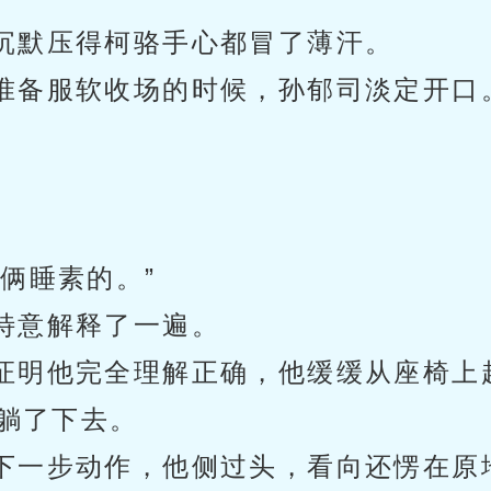
沉默压得柯骆手心都冒了薄汗。
准备服软收场的时候，孙郁司淡定开口
俩睡素的。”
特意解释了一遍。
证明他完全理解正确，他缓缓从座椅上
躺了下去。
下一步动作，他侧过头，看向还愣在原