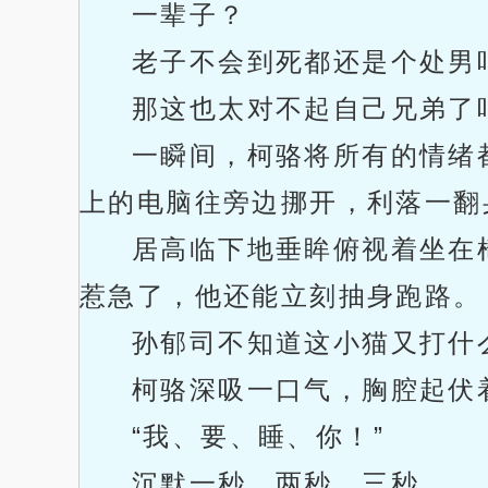
一辈子？
老子不会到死都还是个处男
那这也太对不起自己兄弟了
一瞬间，柯骆将所有的情绪
上的电脑往旁边挪开，利落一翻
居高临下地垂眸俯视着坐在
惹急了，他还能立刻抽身跑路。
孙郁司不知道这小猫又打什
柯骆深吸一口气，胸腔起伏
“我、要、睡、你！”
沉默一秒、两秒、三秒……