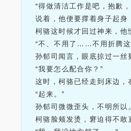
“得做清洁工作是吧，抱歉，
说着，他便要撑着身子起身
柯骆这时候才回过神来，他
“不、不用了……不用折腾这
孙郁司闻言，眼底掠过一丝
“我要怎么配合你？”
这时，柯骆已经走到床边，
“起来。”
孙郁司微微歪头，不明所以
柯骆脸颊发烫，窘迫得不敢