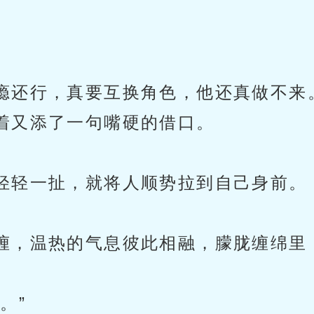
。
瘾还行，真要互换角色，他还真做不来
着又添了一句嘴硬的借口。
轻轻一扯，就将人顺势拉到自己身前。
缠，温热的气息彼此相融，朦胧缠绵里
。”