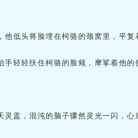
，他低头将脸埋在柯骆的颈窝里，平复
抬手轻轻扶住柯骆的脸颊，摩挲着他的
天灵盖，混沌的脑子骤然灵光一闪，心