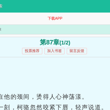
索
下载APP
章
第87章
(1/2)
投票推荐
加入书签
留言反馈
在他的颈间，烫得人心神荡漾。
一刻，柯骆忽然咬紧下唇，轻声说道。