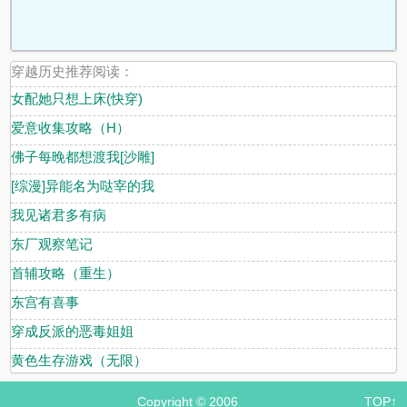
穿越历史推荐阅读：
女配她只想上床(快穿)
爱意收集攻略（H）
佛子每晚都想渡我[沙雕]
[综漫]异能名为哒宰的我
我见诸君多有病
东厂观察笔记
首辅攻略（重生）
东宫有喜事
穿成反派的恶毒姐姐
黄色生存游戏（无限）
Copyright © 2006
TOP↑