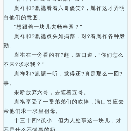
胤祥和?胤禵看着六哥傻笑?，胤祚这才弄明
白他们的意图。
“想跟着一块儿去畅春园？”
胤祥和?胤禵点头如捣蒜，对?着胤祚各种殷
勤。
胤祺在一旁看的有?趣，随口道，“你们怎么
不来?求求我？”
胤祥和?胤禵一听，觉得还?真是那么一回?
事。
果断放弃六哥，去缠着五哥。
胤祺享受了一番弟弟们的吹捧，满口答应去
帮他们求一求皇祖母。
十三十四?虽小，但为人处事这一块儿，才
不是什么不懂事的奶