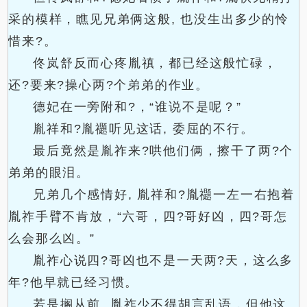
采的模样，瞧见兄弟俩这般, 也没生出多少的怜
惜来?。
佟岚舒反而心疼胤禛，都已经这般忙碌，
还?要来?操心两?个弟弟的作业。
德妃在一旁附和?，“谁说不是呢？”
胤祥和?胤禵听见这话, 委屈的不行。
最后竟然是胤祚来?哄他们俩，擦干了两?个
弟弟的眼泪。
兄弟几个感情好, 胤祥和?胤禵一左一右抱着
胤祚手臂不肯放，“六哥，四?哥好凶，四?哥怎
么会那么凶。”
胤祚心说四?哥凶也不是一天两?天，这么多
年?他早就已经习惯。
若是搁从前, 胤祚少不得胡言乱语，但他这