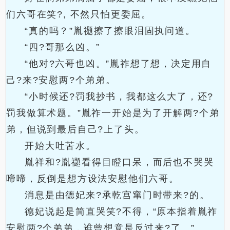
们六哥在笑?, 不然只怕更委屈。
“真的吗？”胤禵擦了擦眼泪固执问道。
“四?哥那么凶。”
“他对?六哥也凶。”胤祚想了想，决定用自
己?来?安慰两?个弟弟。
“小时候还?罚我抄书，我都这么大了，还?
罚我做算术题。”胤祚一开始是为了开解两?个弟
弟，但说到最后自己?上了头。
开始大吐苦水。
胤祥和?胤禵看得目瞪口呆，而后也不哭哭
啼啼，反倒是想方设法安慰他们六哥。
消息是由德妃来?承乾宫窜门时带来?的。
德妃说起是简直哭笑?不得，“原本指着胤祚
安慰两?个弟弟，谁曾想竟是反过来?了。”