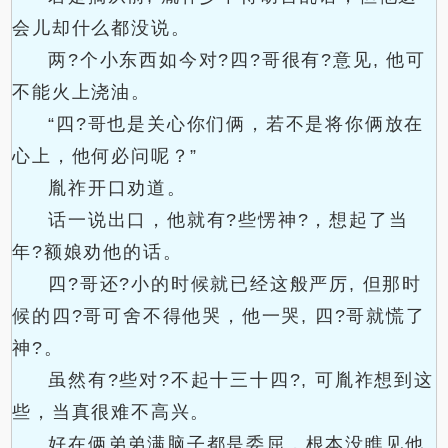
会儿却什么都没说。
两?个小东西如今对?四?哥很有?意见, 他可
不能火上浇油。
“四?哥也是关心你们俩，若不是将你俩放在
心上，他何必问呢？”
胤祚开口劝道。
话一说出口，他就有?些愣神?，想起了当
年?额娘劝他的话。
四?哥还?小的时候就已经这般严厉, 但那时
候的四?哥可舍不得他哭，他一哭, 四?哥就慌了
神?。
虽然有?些对?不起十三十四?, 可胤祚想到这
些，当真很难不高兴。
好在俩弟弟满脑子都是委屈，根本没瞧见他