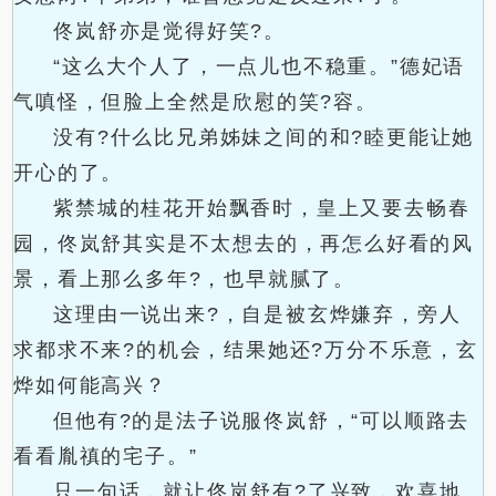
佟岚舒亦是觉得好笑?。
“这么大个人了，一点儿也不稳重。”德妃语
气嗔怪，但脸上全然是欣慰的笑?容。
没有?什么比兄弟姊妹之间的和?睦更能让她
开心的了。
紫禁城的桂花开始飘香时，皇上又要去畅春
园，佟岚舒其实是不太想去的，再怎么好看的风
景，看上那么多年?，也早就腻了。
这理由一说出来?，自是被玄烨嫌弃，旁人
求都求不来?的机会，结果她还?万分不乐意，玄
烨如何能高兴？
但他有?的是法子说服佟岚舒，“可以顺路去
看看胤禛的宅子。”
只一句话，就让佟岚舒有?了兴致，欢喜地