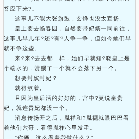
答应下来?。
这事儿不能大张旗鼓，玄烨也没太宣扬。
皇上要去畅春园，自然要带妃嫔一同前往，
这事儿早几年?还?有?人争一争，但如今她们早
就不争这些。
来?来?去去都一样，她们早就知?晓皇上是
个端水的，赏赐了一个就不会落下另一个。
想要封嫔封妃？
就得熬着。
且因为皇后活的好好的，宫中?莫说皇贵
妃，就连贵妃都没一个。
消息传扬开之后，胤祥和?胤禵就眼巴巴看
着他们六哥，看得胤祚心里发毛。
“你俩，这么看着我做什么？”