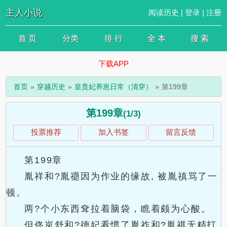
主人小说
阅读历史
|
登录
|
注册
首 页
分类
排 行
全 本
搜 索
下载APP
首页
穿越历史
皇贵妃养崽日常（清穿）
第199章
第199章
(1/3)
投票推荐
加入书签
留言反馈
第199章
胤祥和?胤禵因为作业的缘故, 被胤禛骂了一
顿。
两?个小东西耷拉着脑袋，瞧着颇为心酸。
但佟岚舒和?德妃看惯了胤祚和?胤祺无精打