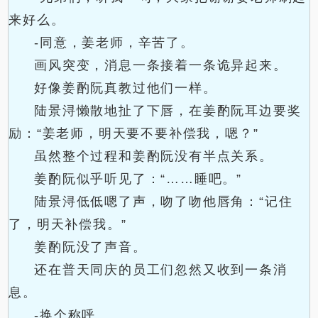
来好么。
-同意，姜老师，辛苦了。
画风突变，消息一条接着一条诡异起来。
好像姜酌阮真教过他们一样。
陆景浔懒散地扯了下唇，在姜酌阮耳边要奖
励：“姜老师，明天要不要补偿我，嗯？”
虽然整个过程和姜酌阮没有半点关系。
姜酌阮似乎听见了：“……睡吧。”
陆景浔低低嗯了声，吻了吻他唇角：“记住
了，明天补偿我。”
姜酌阮没了声音。
还在普天同庆的员工们忽然又收到一条消
息。
-换个称呼。