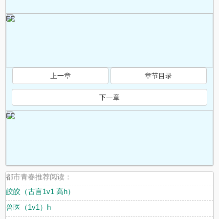
FF
上一章
章节目录
下一章
FF
.
都市青春推荐阅读：
皎皎（古言1v1 高h）
兽医（1v1）h