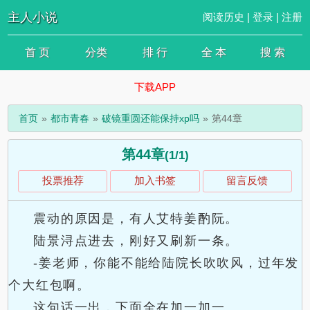
主人小说
阅读历史
|
登录
|
注册
首 页
分类
排 行
全 本
搜 索
下载APP
首页
都市青春
破镜重圆还能保持xp吗
第44章
第44章
(1/1)
投票推荐
加入书签
留言反馈
震动的原因是，有人艾特姜酌阮。
陆景浔点进去，刚好又刷新一条。
-姜老师，你能不能给陆院长吹吹风，过年发
个大红包啊。
这句话一出，下面全在加一加一。