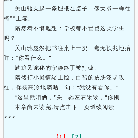
关山驰支起一条腿抵在桌子，像大爷一样往
椅背上靠。
隋然看不惯地想：学校都不管管这类学生
吗？
关山驰忽然把书往桌上一扔，毫无预兆地抬
眸：“你看什么。”
尴尬又诡秘的宁静终于被打破。
隋然打小就情绪上脸，白皙的皮肤泛起玫
红，佯装高冷地嘀咕一句：“我没有看你。”
“这里就咱俩，”关山驰左右瞅瞅，“你刚
本章尚未读完,请点击下一页继续阅读----
>>>
【1】
【2】