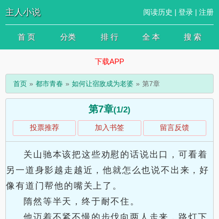
主人小说
阅读历史
|
登录
|
注册
首 页
分类
排 行
全 本
搜 索
下载APP
首页
都市青春
如何让宿敌成为老婆
第7章
第7章
(1/2)
投票推荐
加入书签
留言反馈
关山驰本该把这些劝慰的话说出口，可看着
另一道身影越走越近，他就怎么也说不出来，好
像有道门帮他的嘴关上了。
隋然等半天，终于耐不住。
他迈着不紧不慢的步伐向两人走来，路灯下