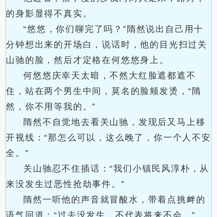
的身影显得不真实。
“悠悠，你们聊完了吗？”隋然说出自己用十
分钟想出来的开场白，说话时，他的目光扫过关
山驰的脸，然后才定格在何悠悠身上。
何悠悠庆幸天太暗，不然大红脸遮都遮不
住，站在两个男生中间，莫名的脸颊发烫，“隋
然，你不用等我的。”
隋然不自觉地去看关山驰，发现后又马上移
开视线：“那怎么可以，这么晚了，你一个人不安
全。”
关山驰忍不住插话：“我们小镇民风淳朴，从
来没发生过恶性抢劫事件。”
隋然一听他的声音就冒酸水，带着点挑衅的
语气回道：“过去没发生，不代表将来不会。”