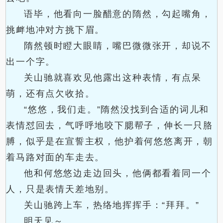
语毕，他看向一脸醋意的隋然，勾起嘴角，
挑衅地冲对方挑下眉。
隋然顿时瞪大眼睛，嘴巴微微张开，却说不
出一个字。
关山驰就喜欢见他露出这种表情，有点呆
萌，还有点欠收拾。
“悠悠，我们走。”隋然没找到合适的词儿和
表情怼回去，气呼呼地咬下腮帮子，伸长一只胳
膊，似乎是在宣誓主权，他护着何悠悠离开，朝
着马路对面的车走去。
他和何悠悠边走边回头，他俩都看着同一个
人，只是表情天差地别。
关山驰跨上车，热络地挥挥手：“拜拜。”
明天见～