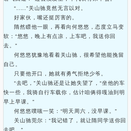
“.....”关山驰竟然无言以对。
好家伙，嘴还挺厉害的。
隋然瞟他一眼，再看向何悠悠，态度立马变
软：“悠悠，晚上有点凉，上车吧，我送你回
去。”
何悠悠犹豫地看着关山驰，很希望他能挽留
自己。
只要他开口，她就有勇气拒绝少爷。
“去吧，”关山驰还是让她失望了，“坐他的车
快一些，我骑自行车载你，估计咱俩得嘎油到明
早上早课。”
何悠悠噗嗤一笑：“明天周六，没早课。”
关山驰莞尔：“我记错了，就让隋同学送你回
去吧。”