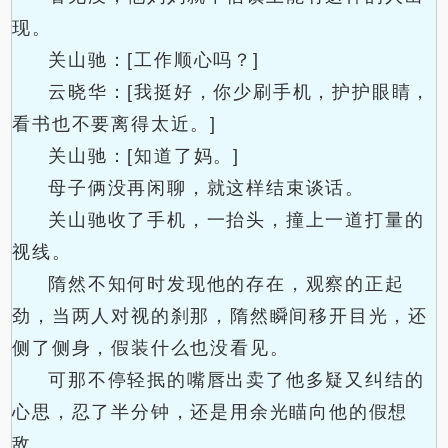
现。
关山驰：[工作顺心吗？]
云晓华：[我挺好，你少刷手机，护护眼睛，
看书也不要离得太近。]
关山驰：[知道了妈。]
母子俩没再闲聊，就这样结束谈话。
关山驰收了手机，一抬头，撞上一道打量的
视线。
隋然不知何时发现他的存在，观察的正起
劲，当两人对视的刹那，隋然瞬间移开目光，还
侧了侧身，假装什么也没看见。
可那不停轻抿的嘴唇出卖了他多疑又纠结的
心思，忍了半分钟，还是用余光瞄向他的假想
敌。