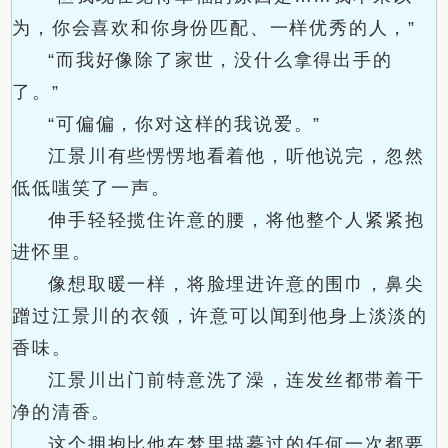
为，你会喜欢和你身份匹配、一样优秀的人，”
“而我好像除了家世，没什么拿得出手的
了。”
“可偏偏，你对这样的我说爱。”
江景川有些愣愣地看着他，听他说完，忽然
低低嗤笑了一声。
伸手轻轻揽住许意的腰，将他整个人紧紧抱
进怀里。
像想取暖一样，将脸埋进许意的围巾，鼻尖
蹭过江景川的衣领，许意可以闻到他身上淡淡的
香味。
江景川出门前特意洗了澡，连发丝都带着干
净的清香。
这个拥抱比他在梦里描摹过的任何一次都要