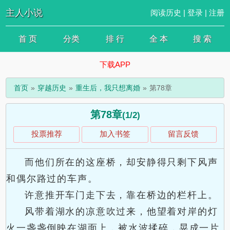
主人小说
阅读历史
|
登录
|
注册
首 页
分类
排 行
全 本
搜 索
下载APP
首页
穿越历史
重生后，我只想离婚
第78章
第78章
(1/2)
投票推荐
加入书签
留言反馈
而他们所在的这座桥，却安静得只剩下风声
和偶尔路过的车声。
许意推开车门走下去，靠在桥边的栏杆上。
风带着湖水的凉意吹过来，他望着对岸的灯
火一盏盏倒映在湖面上，被水波揉碎，晃成一片