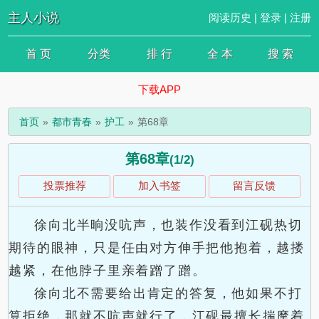
主人小说
阅读历史
|
登录
|
注册
首 页
分类
排 行
全 本
搜 索
下载APP
首页
都市青春
护工
第68章
第68章
(1/2)
投票推荐
加入书签
留言反馈
徐向北半晌没吭声，也装作没看到江砚热切
期待的眼神，只是任由对方伸手把他抱着，越搂
越紧，在他脖子里亲着蹭了蹭。
徐向北不需要给出肯定的答复，他如果不打
算拒绝，那就不吭声就行了，江砚最擅长揣摩着